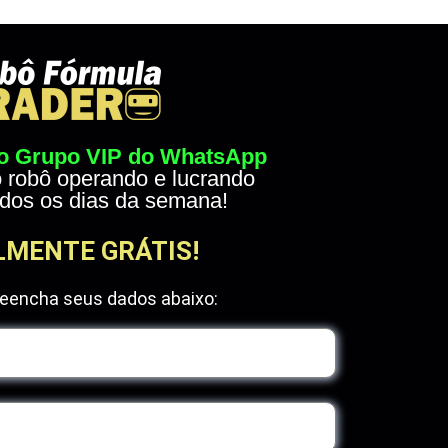
no Grupo VIP do WhatsApp
 o robô operando e lucrando
odos os dias da semana!
MENTE GRÁTIS!
preencha seus dados abaixo: