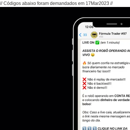
// Códigos abaixo foram demandados em 17Mar2023 //