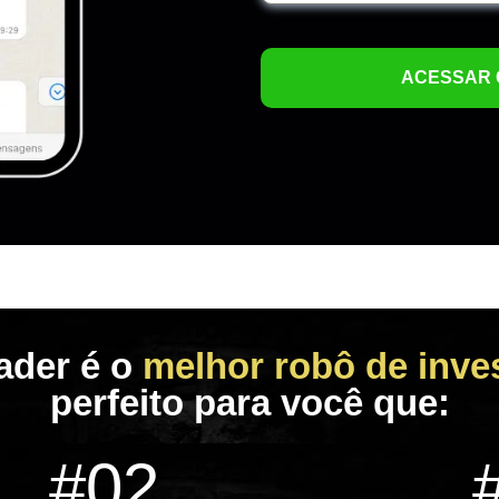
ader é o
melhor robô de
inve
perfeito para você que:
#02